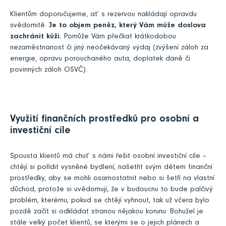
Klientům doporučujeme, ať s rezervou nakládají opravdu
svědomitě.
Je to objem peněz, který Vám může doslova
zachránit kůži.
Pomůže Vám přečkat krátkodobou
nezaměstnanost či jiný neočekávaný výdaj (zvýšení záloh za
energie, opravu porouchaného auta, doplatek daně či
povinných záloh OSVČ).
Využití finančních prostředků pro osobní a
investiční cíle
Spousta klientů má chuť s námi řešit osobní investiční cíle –
chtějí si pořídit vysněné bydlení, našetřit svým dětem finanční
prostředky, aby se mohli osamostatnit nebo si šetří na vlastní
důchod, protože si uvědomují, že v budoucnu to bude palčivý
problém, kterému, pokud se chtějí vyhnout, tak už včera bylo
pozdě začít si odkládat stranou nějakou korunu. Bohužel je
stále velký počet klientů, se kterými se o jejich plánech a