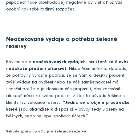
případech také dlouhodobě) negativně ovlivnit ať už Váš
osobní, tak také rodinný rozpočet.
Neočekávané výdaje a potřeba železné
rezervy
Bavíme se o
neočekávaných výdajích, na které se člověk
nedokáže předem připravit.
Nikdo Vám neřekne dopředu,
že potraviny výrazně podraží, že se Vám o desítky procent
zvýší výdaje na bydlení nebo že Váš zaměstnavatel má
finanční potíže a je donucen Vás propustit, aby zachránil
alespoň něco ze svého podniku. Z těchto důvodu řešíme s
klienty tzv. železnou rezervu.
“Jedná se o objem prostředků,
které jsou okamžitě k dispozici
– bývají tedy uloženy na
běžných, nebo nejlépe spořících účtech.”
Výhody spořícího účtu pro železnou rezervu