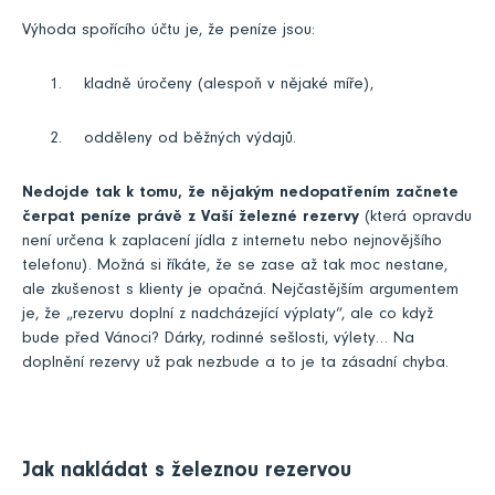
Výhoda spořícího účtu je, že peníze jsou:
1. kladně úročeny (alespoň v nějaké míře),
2. odděleny od běžných výdajů.
Nedojde tak k tomu, že nějakým nedopatřením začnete
čerpat peníze právě z Vaší železné rezervy
(která opravdu
není určena k zaplacení jídla z internetu nebo nejnovějšího
telefonu). Možná si říkáte, že se zase až tak moc nestane,
ale zkušenost s klienty je opačná. Nejčastějším argumentem
je, že „rezervu doplní z nadcházející výplaty“, ale co když
bude před Vánoci? Dárky, rodinné sešlosti, výlety… Na
doplnění rezervy už pak nezbude a to je ta zásadní chyba.
Jak nakládat s železnou rezervou