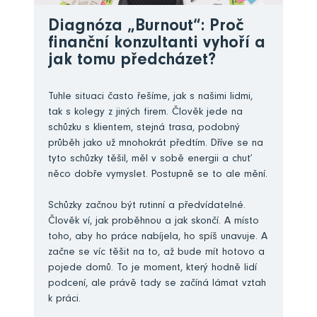
Diagnóza „Burnout“: Proč
finanční konzultanti vyhoří a
jak tomu předcházet?
Tuhle situaci často řešíme, jak s našimi lidmi,
tak s kolegy z jiných firem. Člověk jede na
schůzku s klientem, stejná trasa, podobný
průběh jako už mnohokrát předtím. Dříve se na
tyto schůzky těšil, měl v sobě energii a chuť
něco dobře vymyslet. Postupně se to ale mění.
Schůzky začnou být rutinní a předvídatelné.
Člověk ví, jak proběhnou a jak skončí. A místo
toho, aby ho práce nabíjela, ho spíš unavuje. A
začne se víc těšit na to, až bude mít hotovo a
pojede domů. To je moment, který hodně lidí
podcení, ale právě tady se začíná lámat vztah
k práci.