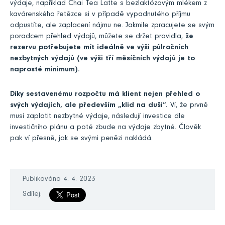
výdaje, například Chai Tea Latte s bezlaktózovým mlékem z
kavárenského řetězce si v případě vypadnutého příjmu
odpustíte, ale zaplacení nájmu ne. Jakmile zpracujete se svým
poradcem přehled výdajů, můžete se držet pravidla,
že
rezervu potřebujete mít ideálně ve výši půlročních
nezbytných výdajů (ve výši tří měsíčních výdajů je to
naprosté minimum).
Díky sestavenému rozpočtu má klient nejen přehled o
svých výdajích, ale především „klid na duši“.
Ví, že prvně
musí zaplatit nezbytné výdaje, následují investice dle
investičního plánu a poté zbude na výdaje zbytné. Člověk
pak ví přesně, jak se svými penězi nakládá.
Publikováno 4. 4. 2023
Sdílej: