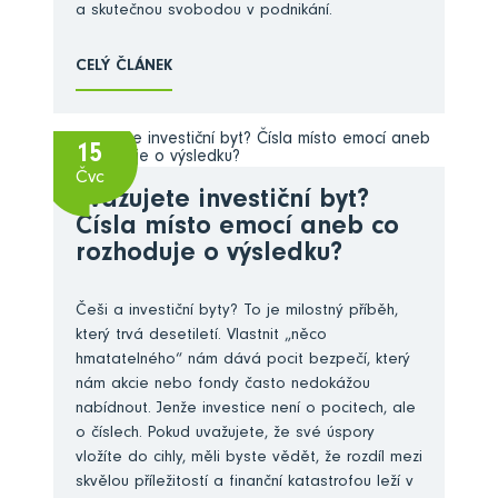
a skutečnou svobodou v podnikání.
CELÝ ČLÁNEK
15
Čvc
Zvažujete investiční byt?
Čísla místo emocí aneb co
rozhoduje o výsledku?
Češi a investiční byty? To je milostný příběh,
který trvá desetiletí. Vlastnit „něco
hmatatelného“ nám dává pocit bezpečí, který
nám akcie nebo fondy často nedokážou
nabídnout. Jenže investice není o pocitech, ale
o číslech. Pokud uvažujete, že své úspory
vložíte do cihly, měli byste vědět, že rozdíl mezi
skvělou příležitostí a finanční katastrofou leží v