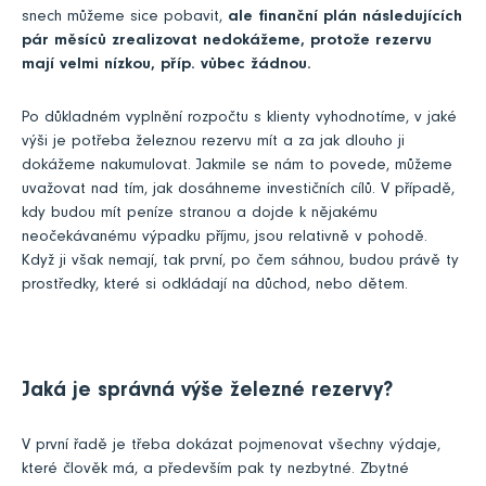
snech můžeme sice pobavit,
ale finanční plán následujících
pár měsíců zrealizovat nedokážeme, protože rezervu
mají velmi nízkou, příp. vůbec žádnou.
Po důkladném vyplnění rozpočtu s klienty vyhodnotíme, v jaké
výši je potřeba železnou rezervu mít a za jak dlouho ji
dokážeme nakumulovat. Jakmile se nám to povede, můžeme
uvažovat nad tím, jak dosáhneme investičních cílů. V případě,
kdy budou mít peníze stranou a dojde k nějakému
neočekávanému výpadku příjmu, jsou relativně v pohodě.
Když ji však nemají, tak první, po čem sáhnou, budou právě ty
prostředky, které si odkládají na důchod, nebo dětem.
Jaká je správná výše železné rezervy?
V první řadě je třeba dokázat pojmenovat všechny výdaje,
které člověk má, a především pak ty nezbytné. Zbytné