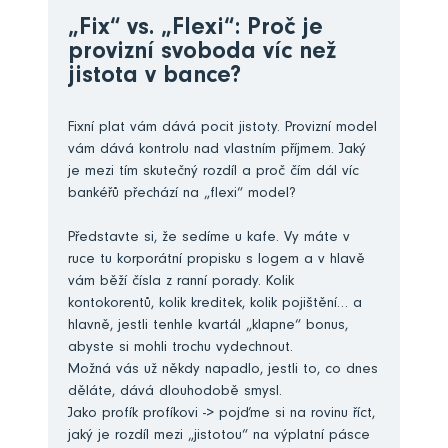
„Fix“ vs. „Flexi“: Proč je
provizní svoboda víc než
jistota v bance?
Fixní plat vám dává pocit jistoty. Provizní model
vám dává kontrolu nad vlastním příjmem. Jaký
je mezi tím skutečný rozdíl a proč čím dál víc
bankéřů přechází na „flexi“ model?
Představte si, že sedíme u kafe. Vy máte v
ruce tu korporátní propisku s logem a v hlavě
vám běží čísla z ranní porady. Kolik
kontokorentů, kolik kreditek, kolik pojištění… a
hlavně, jestli tenhle kvartál „klapne“ bonus,
abyste si mohli trochu vydechnout.
Možná vás už někdy napadlo, jestli to, co dnes
děláte, dává dlouhodobě smysl.
Jako profík profíkovi -> pojďme si na rovinu říct,
jaký je rozdíl mezi „jistotou“ na výplatní pásce