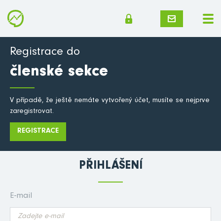
Registrace do
členské sekce
V případě, že ještě nemáte vytvořený účet, musíte se nejprve
zaregistrovat.
REGISTRACE
ZAPOMENUTÉ HESLO
PŘIHLÁŠENÍ
E-mail
E-mail