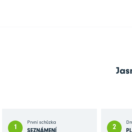
Jas
První schůzka
Dr
1
2
SEZNÁMENÍ
P