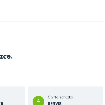
zce.
Čtvrtá schůzka
4
VA
SERVIS