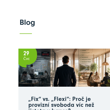
Blog
29
Čvc
„Fix“ vs. „Flexi“: Proč je
provizní svoboda víc než