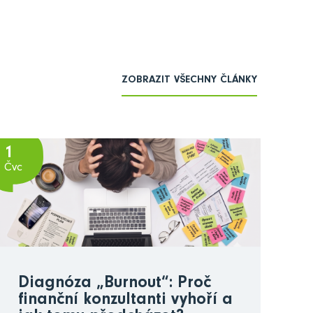
ZOBRAZIT VŠECHNY ČLÁNKY
1
Čvc
Diagnóza „Burnout“: Proč
finanční konzultanti vyhoří a