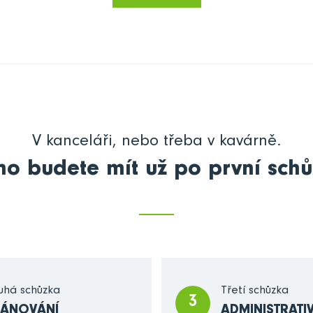
V kanceláři, nebo třeba v kavárně.
no budete mít už po první schů
uhá schůzka
Třetí schůzka
3
LÁNOVÁNÍ
ADMINISTRATI