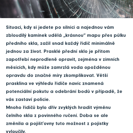
Situaci, kdy si jedete po silnici a najednou vám
zbloudilý kamínek udělá „krásnou“ mapu přes půlku
předního skla, zažil snad každý řidič minimálně
jednou za život. Prasklé přední sklo je přitom
zapotřebí neprodleně opravit, zejména v zimních
měsících, kdy může zamrzlá voda opožděnou
opravdu do značné míry zkomplikovat. Větší
prasklina ve výhledu řidiče navíc znamená
potenciální pokutu a odebrání bodů v případě, že
vás zastaví policie.
Mnoho řidičů bylo dřív zvyklých hradit výměnu
čelního skla z povinného ručení. Doba se ale
změnila a pojišťovny tuto možnost z pojistky
vyloučily.