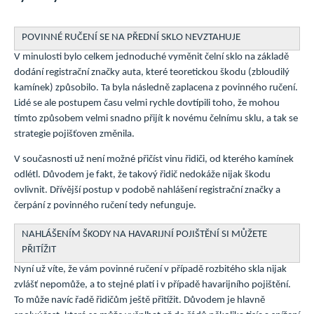
POVINNÉ RUČENÍ SE NA PŘEDNÍ SKLO NEVZTAHUJE
V minulosti bylo celkem jednoduché vyměnit čelní sklo na základě
dodání registrační značky auta, které teoretickou škodu (zbloudilý
kamínek) způsobilo. Ta byla následně zaplacena z povinného ručení.
Lidé se ale postupem času velmi rychle dovtípili toho, že mohou
tímto způsobem velmi snadno přijít k novému čelnímu sklu, a tak se
strategie pojišťoven změnila.
V současnosti už není možné přičíst vinu řidiči, od kterého kamínek
odlétl. Důvodem je fakt, že takový řidič nedokáže nijak škodu
ovlivnit. Dřívější postup v podobě nahlášení registrační značky a
čerpání z povinného ručení tedy nefunguje.
NAHLÁŠENÍM ŠKODY NA HAVARIJNÍ POJIŠTĚNÍ SI MŮŽETE
PŘITÍŽIT
Nyní už víte, že vám povinné ručení v případě rozbitého skla nijak
zvlášť nepomůže, a to stejné platí i v případě havarijního pojištění.
To může navíc řadě řidičům ještě přitížit. Důvodem je hlavně