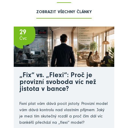
ZOBRAZIT VŠECHNY ČLÁNKY
29
Čvc
„Fix“ vs. „Flexi“: Proč je
provizní svoboda víc než
jistota v bance?
Fixní plat vám dává pocit jistoty. Provizní model
vám dává kontrolu nad vlastním příjmem. Jaký
je mezi tím skutečný rozdíl a proč čím dál víc
bankéřů přechází na „flexi“ model?