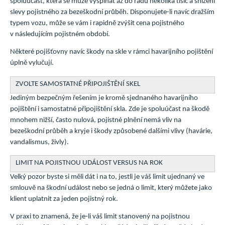
spoluúčast, která se může vyšplhat až do řádů několika tisíc a snížení
slevy pojistného za bezeškodní průběh. Disponujete-li navíc dražším
typem vozu, může se vám i rapidně zvýšit cena pojistného
v následujícím pojistném období.
Některé pojišťovny navíc škody na skle v rámci havarijního pojištění
úplně vylučují.
ZVOLTE SAMOSTATNÉ PŘIPOJIŠTĚNÍ SKEL
Jediným bezpečným řešením je kromě sjednaného havarijního
pojištění i samostatné připojištění skla. Zde je spoluúčast na škodě
mnohem nižší, často nulová, pojistné plnění nemá vliv na
bezeškodní průběh a kryje i škody způsobené dalšími vlivy (havárie,
vandalismus, živly).
LIMIT NA POJISTNOU UDÁLOST VERSUS NA ROK
Velký pozor byste si měli dát i na to, jestli je váš limit ujednaný ve
smlouvě na škodní událost nebo se jedná o limit, který můžete jako
klient uplatnit za jeden pojistný rok.
V praxi to znamená, že je-li váš limit stanovený na pojistnou