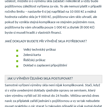
událost, můžete si o výměnu skla zažádat i několikrát a vždy bude
pojišťovnou záležitost vyřízena za vás. To ale nemusí platit v případě
ročního limitu – nastavíte-li si jej například na 10 000 Kč a reálná
hodnota vašeho skla je 9 000 Kč, pojišťovna vám sklo uhradí, ale
pokud by vznikla stejná komplikace ve stejném pojistném roce,
pojišťovna by vám uhradila pouze 1 000 Kč a zbytek (8 000 Kč)
byste si museli hradit z vlastních financí.
JAKÉ DOKLADY BUDETE PŘI VÝMĚNĚ SKLA POTŘEBOVAT?
Velký technický průkaz
Zelená karta
Řidičský průkaz
Doklad o zaplacení připojištění
JAK U VÝMĚNY ČELNÍHO SKLA POSTUPOVAT?
Samotné vyřízení výměny skla není nijak komplikované. Stačí, když
si s výše uvedenými doklady sjednáte opravu se servisem, který
vám výměnu vyřídí od 30 minut do 24 hodin. Většina servisů dnes
navíc za příplatek zařídí jednání s pojišťovnou a vy se tak nebudete
muset prakticky o nic starat (v takovém případě je však nutné dodat