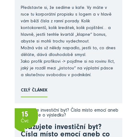
Představte si, že sedíme u kafe. Vy máte v
ruce tu korporátní propisku s logem a v hlavě
vám běží čísla z ranní porady. Kolik
kontokorentů, kolik kreditek, kolik pojištění… a
hlavně, jestli tenhle kvartál „klapne“ bonus,
abyste si mohli trochu vydechnout.
Možná vás už někdy napadlo, jestli to, co dnes
děláte, dává dlouhodobě smysl.
Jako profík profíkovi -> pojďme si na rovinu říct,
jaký je rozdíl mezi „jistotou“ na výplatní pásce
a skutečnou svobodou v podnikání.
CELÝ ČLÁNEK
15
Čvc
Zvažujete investiční byt?
Čísla místo emocí aneb co