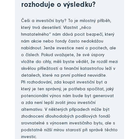
rozhoduje o výsledku?
Češi a investiční byty? To je milostný příběh,
který trvá desetiletí. Vlastnit „něco
hmatatelného“ nám dává pocit bezpečí, který
nám akcie nebo fondy často nedokážou
nabídnout. Jenže investice není o pocitech, ale
o číslech. Pokud uvažujete, že své úspory
vložíte do cihly, měli byste vědět, že rozdíl mezi
skvělou příležitostí a finanční katastrofou leží v
detailech, které na první pohled neuvidíte.
Při rozhodování, zda koupit investiční byt a
který je ten správný, je potřeba spočítat, jaký
potencionální výnos nám bude byt generovat
a zda není lepší zvolit jinou investiční
alternativu. V některých případech může být
zhodnocení dlouhodobých podílových fondů
srovnatelné s výnosem investičního bytu, ale s
podstatně nižší mírou starostí při správě těchto
investic.