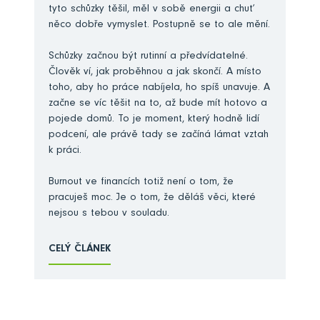
tyto schůzky těšil, měl v sobě energii a chuť
něco dobře vymyslet. Postupně se to ale mění.
Schůzky začnou být rutinní a předvídatelné.
Člověk ví, jak proběhnou a jak skončí. A místo
toho, aby ho práce nabíjela, ho spíš unavuje. A
začne se víc těšit na to, až bude mít hotovo a
pojede domů. To je moment, který hodně lidí
podcení, ale právě tady se začíná lámat vztah
k práci.
Burnout ve financích totiž není o tom, že
pracuješ moc. Je o tom, že děláš věci, které
nejsou s tebou v souladu.
CELÝ ČLÁNEK