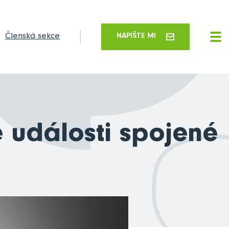
Členská sekce
NAPIŠTE MI
é události spojené