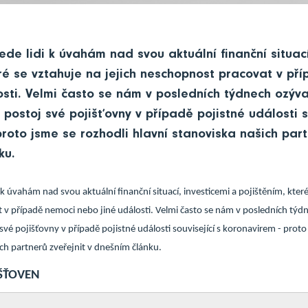
de lidi k úvahám nad svou aktuální finanční situací
eré se vztahuje na jejich neschopnost pracovat v př
sti. Velmi často se nám v posledních týdnech ozývaj
 postoj své pojišťovny v případě pojistné události s
roto jsme se rozhodli hlavní stanoviska našich part
ku.
 k úvahám nad svou aktuální finanční situací, investicemi a pojištěním, které
v případě nemoci nebo jiné události. Velmi často se nám v posledních týdne
 své pojišťovny v případě pojistné události související s koronavirem - proto
ich partnerů zveřejnit v dnešním článku.
IŠŤOVEN