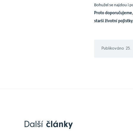
Bohužel se najdou i p
Proto doporučujeme, 
starší životní pojist
Publikováno 25.
Další
články