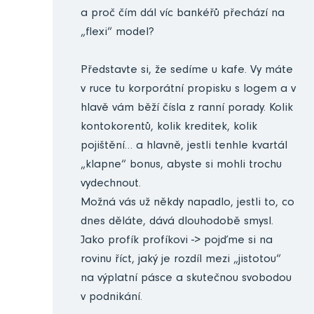
a proč čím dál víc bankéřů přechází na
„flexi“ model?
Představte si, že sedíme u kafe. Vy máte
v ruce tu korporátní propisku s logem a v
hlavě vám běží čísla z ranní porady. Kolik
kontokorentů, kolik kreditek, kolik
pojištění… a hlavně, jestli tenhle kvartál
„klapne“ bonus, abyste si mohli trochu
vydechnout.
Možná vás už někdy napadlo, jestli to, co
dnes děláte, dává dlouhodobě smysl.
Jako profík profíkovi -> pojďme si na
rovinu říct, jaký je rozdíl mezi „jistotou“
na výplatní pásce a skutečnou svobodou
v podnikání.