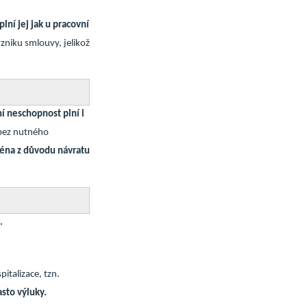
í jej jak u pracovní
zniku smlouvy, jelikož
í neschopnost plní i
o bez nutného
téna z důvodu návratu
.
italizace, tzn.
asto výluky.