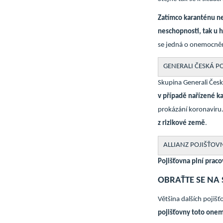
Zatímco karanténu n
neschopnosti, tak u h
se jedná o onemocněn
GENERALI ČESKÁ P
Skupina Generali Čes
v případě nařízené k
prokázání koronaviru
z rizikové země
.
ALLIANZ POJIŠŤOV
Pojišťovna plní praco
OBRAŤTE SE NA
Většina dalších pojiš
pojišťovny toto onem