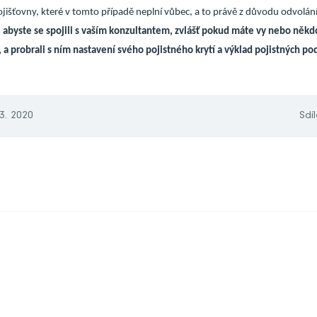
ojišťovny, které v tomto případě neplní vůbec, a to právě z důvodu odvolán
abyste se spojili s vaším konzultantem, zvlášť pokud máte vy nebo někd
ky, a probrali s ním nastavení svého pojistného krytí a výklad pojistných p
 3. 2020
Sdíl