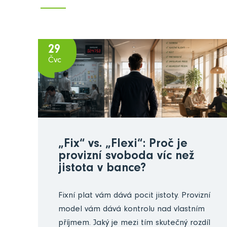
29
Čvc
„Fix“ vs. „Flexi“: Proč je
provizní svoboda víc než
jistota v bance?
Fixní plat vám dává pocit jistoty. Provizní
model vám dává kontrolu nad vlastním
příjmem. Jaký je mezi tím skutečný rozdíl