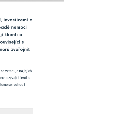
, investicemi a
ípadě nemoci
í klienti a
ouvisející s
nerů zveřejnit
 se vztahuje na jejich
ch ozývají klienti a
 jsme se rozhodli