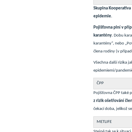
Skupina Kooperativa (
epidemie
.
Pojišťovna
plní v př
karantény
. Dobu kar
karantény“, nebo „Pot
člena rodiny (v přípa
Všechna další rizika j
epidemiemi/pandemie
ČPP
Pojišťovna ČPP také p
z rizik ošetřování čl
čekací doba, jelikož 
METLIFE
Stejně tak se k situac