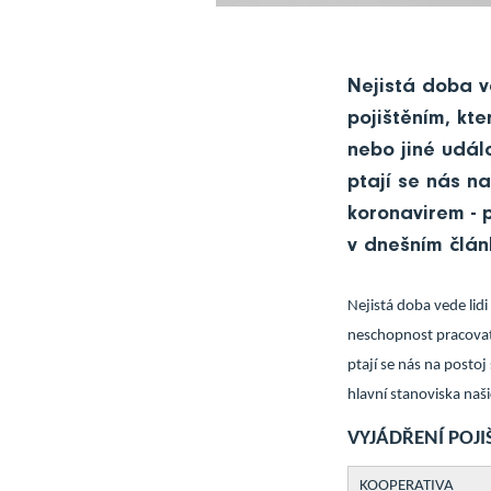
Nejistá doba ve
pojištěním, kt
nebo jiné událo
ptají se nás na
koronavirem - p
v dnešním člán
Nejistá doba vede lidi
neschopnost pracovat 
ptají se nás na postoj
hlavní stanoviska naš
VYJÁDŘENÍ POJ
KOOPERATIVA