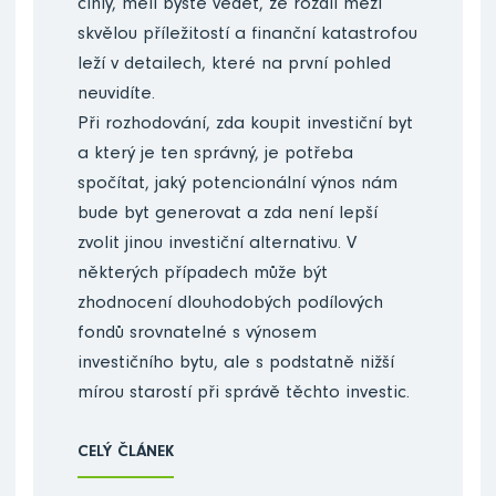
cihly, měli byste vědět, že rozdíl mezi
skvělou příležitostí a finanční katastrofou
leží v detailech, které na první pohled
neuvidíte.
Při rozhodování, zda koupit investiční byt
a který je ten správný, je potřeba
spočítat, jaký potencionální výnos nám
bude byt generovat a zda není lepší
zvolit jinou investiční alternativu. V
některých případech může být
zhodnocení dlouhodobých podílových
fondů srovnatelné s výnosem
investičního bytu, ale s podstatně nižší
mírou starostí při správě těchto investic.
CELÝ ČLÁNEK