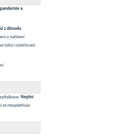
 pandemie a
ou z důvodu
ení o nařízení
e týká i ošetřování
mi
spitalizace.
Neplní
í se neuplatňuje