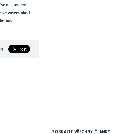
í se na pandemii.
o ve vašem okolí
odmínek
.
ej:
ZOBRAZIT VŠECHNY ČLÁNKY