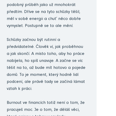
podobný průběh jako už mnohokrát
předtím. Dříve se na tyto schůzky těšil,
měl v sobě energii a chuť něco dobře
vymyslet. Postupně se to ale mění.
Schůzky začnou být rutinní a
předvídatelné. Člověk ví, jak proběhnou
a jak skončí. A místo toho, aby ho práce
nabíjela, ho spíš unavuje. A začne se víc
těšit na to, až bude mít hotovo a pojede
domů. To je moment, který hodně lidí
podcení, ale právě tady se začíná lámat
vztah k práci.
Burnout ve financích totiž není o tom, že
pracuješ moc. Je o tom, že děláš věci,