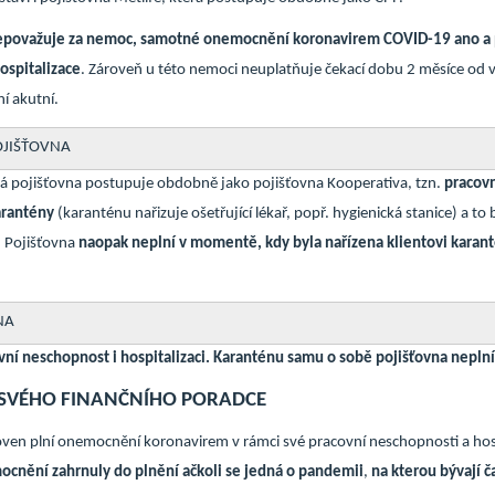
epovažuje za nemoc, samotné onemocnění koronavirem COVID-19 ano a pln
ospitalizace
. Zároveň u této nemoci neuplatňuje čekací dobu 2 měsíce od v
í akutní.
OJIŠŤOVNA
ká pojišťovna postupuje obdobně jako pojišťovna Kooperativa, tzn.
pracovn
arantény
(karanténu nařizuje ošetřující lékař, popř. hygienická stanice) a t
. Pojišťovna
naopak neplní v momentě, kdy byla nařízena klientovi karan
NA
vní neschopnost i hospitalizaci. Karanténu samu o sobě pojišťovna neplní
 SVÉHO FINANČNÍHO PORADCE
ťoven plní onemocnění koronavirem v rámci své pracovní neschopnosti a hosp
ocnění zahrnuly do plnění ačkoli se jedná o pandemii
,
na kterou bývají č