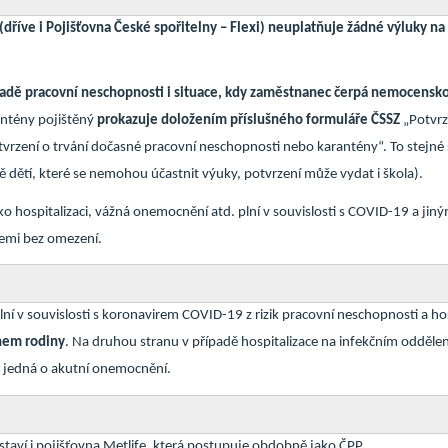
dříve i Pojišťovna České spořitelny – Flexi)
neuplatňuje žádné výluky na
ípadě pracovní neschopnosti i situace, kdy zaměstnanec čerpá nemocensk
antény pojištěný
prokazuje doložením příslušného formuláře ČSSZ
„Potvrz
vrzení o trvání dočasné pracovní neschopnosti nebo karantény“. To stejné s
dě dětí, které se nemohou účastnit výuky, potvrzení může vydat i škola).
ako hospitalizaci, vážná onemocnění atd. plní v souvislosti s COVID-19 a jiný
mi bez omezení.
lní v souvislosti s koronavirem COVID-19 z rizik pracovní neschopnosti a ho
enem rodiny
. Na druhou stranu v případě hospitalizace na infekčním oddělen
se jedná o akutní onemocnění.
i staví i pojišťovna Metlife, která postupuje obdobně jako ČPP.