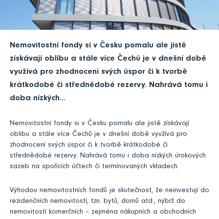
Nemovitostní fondy si v Česku pomalu ale jistě
získávají oblibu a stále více Čechů je v dnešní době
využívá pro zhodnocení svých úspor či k tvorbě
krátkodobé či střednědobé rezervy. Nahrává tomu i
doba nízkých...
Nemovitostní fondy si v Česku pomalu ale jistě získávají
oblibu a stále více Čechů je v dnešní době využívá pro
zhodnocení svých úspor či k tvorbě krátkodobé či
střednědobé rezervy. Nahrává tomu i doba nízkých úrokových
sazeb na spořících účtech či termínovaných vkladech.
Výhodou nemovitostních fondů je skutečnost, že neinvestují do
rezidenčních nemovitostí, tzn. bytů, domů atd., nýbrž do
nemovitostí komerčních – zejména nákupních a obchodních