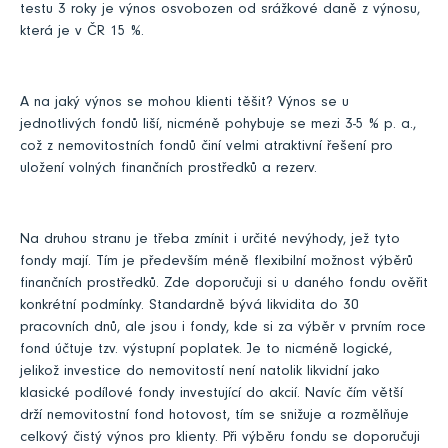
testu 3 roky je výnos osvobozen od srážkové daně z výnosu,
která je v ČR 15 %.
A na jaký výnos se mohou klienti těšit? Výnos se u
jednotlivých fondů liší, nicméně pohybuje se mezi 3-5 % p. a.,
což z nemovitostních fondů činí velmi atraktivní řešení pro
uložení volných finančních prostředků a rezerv.
Na druhou stranu je třeba zmínit i určité nevýhody, jež tyto
fondy mají. Tím je především méně flexibilní možnost výběrů
finančních prostředků. Zde doporučuji si u daného fondu ověřit
konkrétní podmínky. Standardně bývá likvidita do 30
pracovních dnů, ale jsou i fondy, kde si za výběr v prvním roce
fond účtuje tzv. výstupní poplatek. Je to nicméně logické,
jelikož investice do nemovitostí není natolik likvidní jako
klasické podílové fondy investující do akcií. Navíc čím větší
drží nemovitostní fond hotovost, tím se snižuje a rozmělňuje
celkový čistý výnos pro klienty. Při výběru fondu se doporučuji