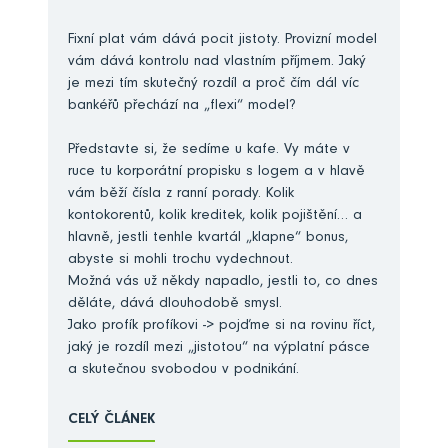
Fixní plat vám dává pocit jistoty. Provizní model
vám dává kontrolu nad vlastním příjmem. Jaký
je mezi tím skutečný rozdíl a proč čím dál víc
bankéřů přechází na „flexi“ model?
Představte si, že sedíme u kafe. Vy máte v
ruce tu korporátní propisku s logem a v hlavě
vám běží čísla z ranní porady. Kolik
kontokorentů, kolik kreditek, kolik pojištění… a
hlavně, jestli tenhle kvartál „klapne“ bonus,
abyste si mohli trochu vydechnout.
Možná vás už někdy napadlo, jestli to, co dnes
děláte, dává dlouhodobě smysl.
Jako profík profíkovi -> pojďme si na rovinu říct,
jaký je rozdíl mezi „jistotou“ na výplatní pásce
a skutečnou svobodou v podnikání.
CELÝ ČLÁNEK