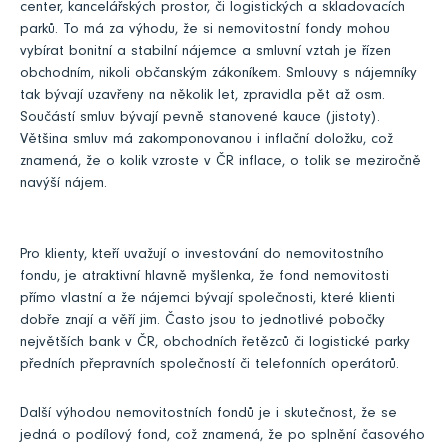
center, kancelářských prostor, či logistických a skladovacích
parků. To má za výhodu, že si nemovitostní fondy mohou
vybírat bonitní a stabilní nájemce a smluvní vztah je řízen
obchodním, nikoli občanským zákoníkem. Smlouvy s nájemníky
tak bývají uzavřeny na několik let, zpravidla pět až osm.
Součástí smluv bývají pevně stanovené kauce (jistoty).
Většina smluv má zakomponovanou i inflační doložku, což
znamená, že o kolik vzroste v ČR inflace, o tolik se meziročně
navýší nájem.
Pro klienty, kteří uvažují o investování do nemovitostního
fondu, je atraktivní hlavně myšlenka, že fond nemovitosti
přímo vlastní a že nájemci bývají společnosti, které klienti
dobře znají a věří jim. Často jsou to jednotlivé pobočky
největších bank v ČR, obchodních řetězců či logistické parky
předních přepravních společností či telefonních operátorů.
Další výhodou nemovitostních fondů je i skutečnost, že se
jedná o podílový fond, což znamená, že po splnění časového