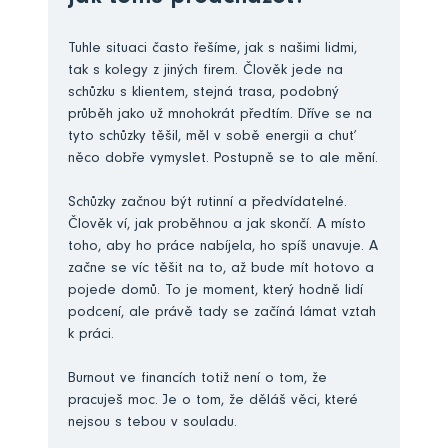
Tuhle situaci často řešíme, jak s našimi lidmi,
tak s kolegy z jiných firem. Člověk jede na
schůzku s klientem, stejná trasa, podobný
průběh jako už mnohokrát předtím. Dříve se na
tyto schůzky těšil, měl v sobě energii a chuť
něco dobře vymyslet. Postupně se to ale mění.
Schůzky začnou být rutinní a předvídatelné.
Člověk ví, jak proběhnou a jak skončí. A místo
toho, aby ho práce nabíjela, ho spíš unavuje. A
začne se víc těšit na to, až bude mít hotovo a
pojede domů. To je moment, který hodně lidí
podcení, ale právě tady se začíná lámat vztah
k práci.
Burnout ve financích totiž není o tom, že
pracuješ moc. Je o tom, že děláš věci, které
nejsou s tebou v souladu.