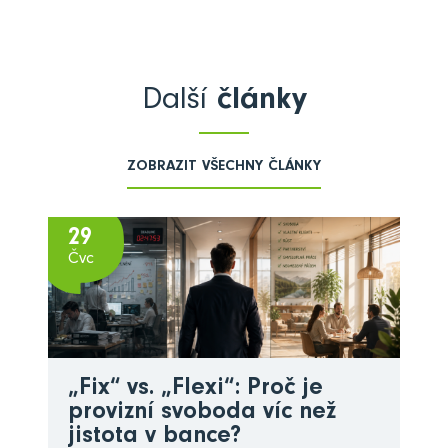
Další
články
ZOBRAZIT VŠECHNY ČLÁNKY
29
Čvc
„Fix“ vs. „Flexi“: Proč je
provizní svoboda víc než
jistota v bance?