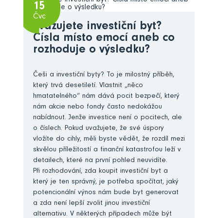
15
Čvc
Zvažujete investiční byt?
Čísla místo emocí aneb co
rozhoduje o výsledku?
Češi a investiční byty? To je milostný příběh,
který trvá desetiletí. Vlastnit „něco
hmatatelného“ nám dává pocit bezpečí, který
nám akcie nebo fondy často nedokážou
nabídnout. Jenže investice není o pocitech, ale
o číslech. Pokud uvažujete, že své úspory
vložíte do cihly, měli byste vědět, že rozdíl mezi
skvělou příležitostí a finanční katastrofou leží v
detailech, které na první pohled neuvidíte.
Při rozhodování, zda koupit investiční byt a
který je ten správný, je potřeba spočítat, jaký
potencionální výnos nám bude byt generovat
a zda není lepší zvolit jinou investiční
alternativu. V některých případech může být