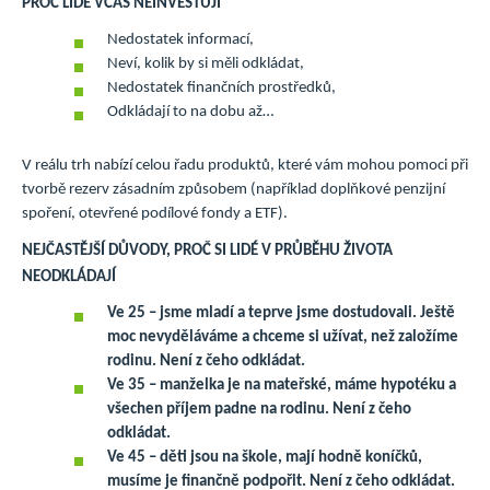
PROČ LIDÉ VČAS NEINVESTUJÍ
Nedostatek informací,
Neví, kolik by si měli odkládat,
Nedostatek finančních prostředků,
Odkládají to na dobu až…
V reálu trh nabízí celou řadu produktů, které vám mohou pomoci při
tvorbě rezerv zásadním způsobem (například doplňkové penzijní
spoření, otevřené podílové fondy a ETF).
NEJČASTĚJŠÍ DŮVODY, PROČ SI LIDÉ V PRŮBĚHU ŽIVOTA
NEODKLÁDAJÍ
Ve 25 – jsme mladí a teprve jsme dostudovali. Ještě
moc nevyděláváme a chceme si užívat, než založíme
rodinu. Není z čeho odkládat.
Ve 35 – manželka je na mateřské, máme hypotéku a
všechen příjem padne na rodinu. Není z čeho
odkládat.
Ve 45 – děti jsou na škole, mají hodně koníčků,
musíme je finančně podpořit. Není z čeho odkládat.