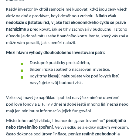
Každý investor by chtěl samozřejmě kupovat, když jsou ceny všech
aktiv na dně a prodávat, když dosáhnou vrcholu.
Nikdo však
nedokáže s jistotou říci, v jaké fázi ekonomického cyklu se právě
nacházíme
a predikovat, jak se trhy zachovají v budoucnu. I z toho
důvodu je dobré mít u sebe finančního konzultanta, který vás zná a
může vám poradit, jak s penězi naložit.
Mezi hlavní výhody dlouhodobého investování patří:
Dostupné prakticky pro každého,
Snížení rizika špatného načasování investice,
Když trhy klesají, nakupujete více podílových listů –
navyšujete svůj budoucí zisk.
Velice zajímavý je například i pohled na výše zmíněné otevřené
podílové fondy a ETF. Ty v dnešní době ještě mnoho lidí nezná nebo
mají jen minimum informací o jejich fungování.
Místo toho raději vkládají finance do „garantovaného“
penzijního
nebo stavebního spoření
. Ve výsledku se ale díky nízkým výnosům,
často dokonce pod úrovní inflace,
peníze reálně znehodnotí a