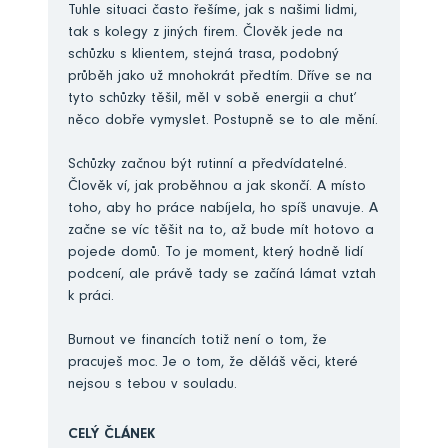
Tuhle situaci často řešíme, jak s našimi lidmi,
tak s kolegy z jiných firem. Člověk jede na
schůzku s klientem, stejná trasa, podobný
průběh jako už mnohokrát předtím. Dříve se na
tyto schůzky těšil, měl v sobě energii a chuť
něco dobře vymyslet. Postupně se to ale mění.
Schůzky začnou být rutinní a předvídatelné.
Člověk ví, jak proběhnou a jak skončí. A místo
toho, aby ho práce nabíjela, ho spíš unavuje. A
začne se víc těšit na to, až bude mít hotovo a
pojede domů. To je moment, který hodně lidí
podcení, ale právě tady se začíná lámat vztah
k práci.
Burnout ve financích totiž není o tom, že
pracuješ moc. Je o tom, že děláš věci, které
nejsou s tebou v souladu.
CELÝ ČLÁNEK