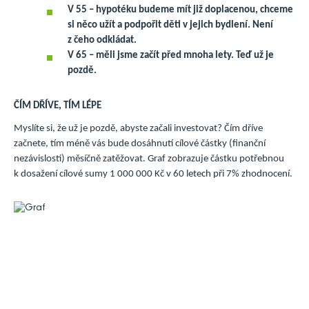
V 55 – hypotéku budeme mít již doplacenou, chceme
si něco užít a podpořit děti v jejich bydlení. Není
z čeho odkládat.
V 65 – měli jsme začít před mnoha lety. Teď už je
pozdě.
ČÍM DŘÍVE, TÍM LÉPE
Myslíte si, že už je pozdě, abyste začali investovat? Čím dříve
začnete, tím méně vás bude dosáhnutí cílové částky (finanční
nezávislosti) měsíčně zatěžovat. Graf zobrazuje částku potřebnou
k dosažení cílové sumy 1 000 000 Kč v 60 letech při 7% zhodnocení.