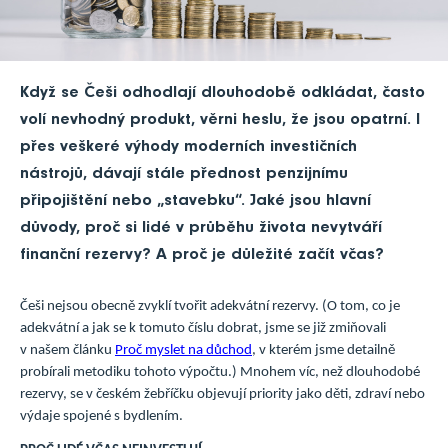
Když se Češi odhodlají dlouhodobě odkládat, často
volí nevhodný produkt, věrni heslu, že jsou opatrní. I
přes veškeré výhody moderních investičních
nástrojů, dávají stále přednost penzijnímu
připojištění nebo „stavebku“. Jaké jsou hlavní
důvody, proč si lidé v průběhu života nevytváří
finanční rezervy? A proč je důležité začít včas?
Češi nejsou obecně zvyklí tvořit adekvátní rezervy. (O tom, co je
adekvátní a jak se k tomuto číslu dobrat, jsme se již zmiňovali
v našem článku
Proč myslet na důchod
, v kterém jsme detailně
probírali metodiku tohoto výpočtu.) Mnohem víc, než dlouhodobé
rezervy, se v českém žebříčku objevují priority jako děti, zdraví nebo
výdaje spojené s bydlením.