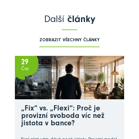
Další
články
ZOBRAZIT VŠECHNY ČLÁNKY
29
Čvc
„Fix“ vs. „Flexi“: Proč je
provizní svoboda víc než
jistota v bance?