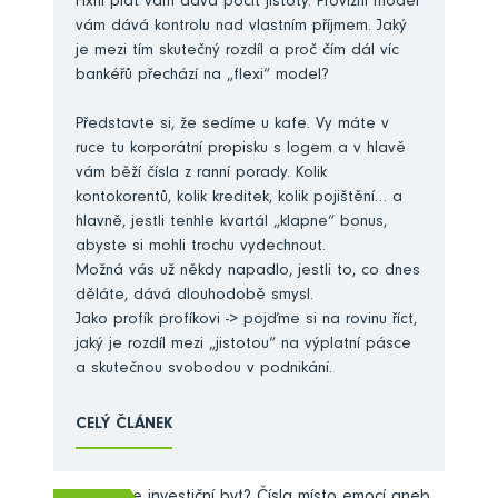
Fixní plat vám dává pocit jistoty. Provizní model
vám dává kontrolu nad vlastním příjmem. Jaký
je mezi tím skutečný rozdíl a proč čím dál víc
bankéřů přechází na „flexi“ model?
Představte si, že sedíme u kafe. Vy máte v
ruce tu korporátní propisku s logem a v hlavě
vám běží čísla z ranní porady. Kolik
kontokorentů, kolik kreditek, kolik pojištění… a
hlavně, jestli tenhle kvartál „klapne“ bonus,
abyste si mohli trochu vydechnout.
Možná vás už někdy napadlo, jestli to, co dnes
děláte, dává dlouhodobě smysl.
Jako profík profíkovi -> pojďme si na rovinu říct,
jaký je rozdíl mezi „jistotou“ na výplatní pásce
a skutečnou svobodou v podnikání.
CELÝ ČLÁNEK