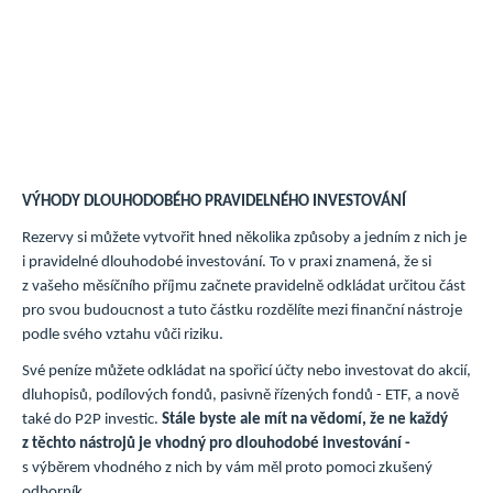
VÝHODY DLOUHODOBÉHO PRAVIDELNÉHO INVESTOVÁNÍ
Rezervy si můžete vytvořit hned několika způsoby a jedním z nich je
i pravidelné dlouhodobé investování. To v praxi znamená, že si
z vašeho měsíčního příjmu začnete pravidelně odkládat určitou část
pro svou budoucnost a tuto částku rozdělíte mezi finanční nástroje
podle svého vztahu vůči riziku.
Své peníze můžete odkládat na spořicí účty nebo investovat do akcií,
dluhopisů, podílových fondů, pasivně řízených fondů - ETF, a nově
také do P2P investic.
Stále byste ale mít na vědomí, že ne každý
z těchto nástrojů je vhodný pro dlouhodobé investování -
s výběrem vhodného z nich by vám měl proto pomoci zkušený
odborník.