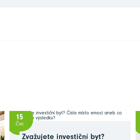
15
Čvc
Zvažujete investiční byt?