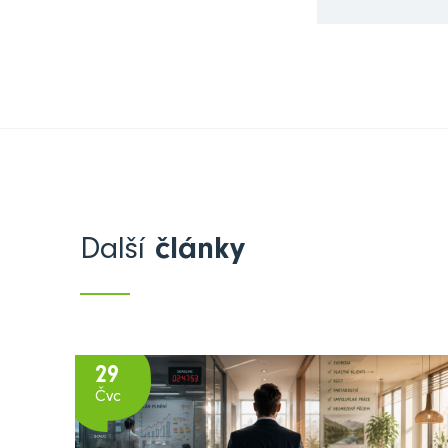
Další
články
29
Čvc