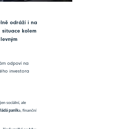
lně odráží i na
se situace kolem
k levným
 vám odpoví na
bého investora
en sociální, ale
vládá panik
a, finanční