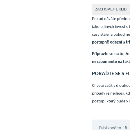
ZACHOVEJTE KLID
Pokud dáváte přednost
jako u jiných investic
časy stále, a pokud ne
postupně odezní
a
tr
Připravte se na to, ž
nezapomeňte na fakt
PORAĎTE SE S 
Chcete začít s dlouho
případy je nejlepší, 
postup, který bude v
Publikováno 15.