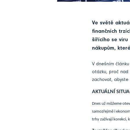
Ve světě aktuá
finančních trzí
šířícího se vir
nákupům, kter
V dnešním článku 
otázku, proč nad
zachovat, abyste z
AKTUÁLNÍ SITUA
Dnes už můžeme otevřen
samozřejmě i ekonomic
trhy zažívají korekci,