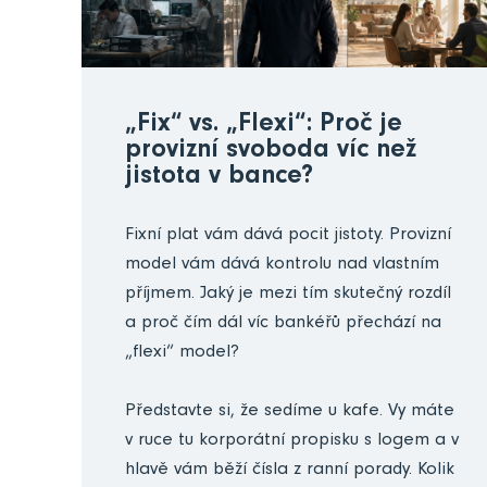
„Fix“ vs. „Flexi“: Proč je
provizní svoboda víc než
jistota v bance?
Fixní plat vám dává pocit jistoty. Provizní
model vám dává kontrolu nad vlastním
příjmem. Jaký je mezi tím skutečný rozdíl
a proč čím dál víc bankéřů přechází na
„flexi“ model?
Představte si, že sedíme u kafe. Vy máte
v ruce tu korporátní propisku s logem a v
hlavě vám běží čísla z ranní porady. Kolik