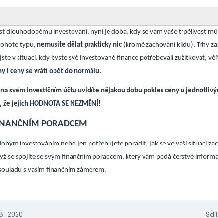
 dlouhodobému investování, nyní je doba, kdy se vám vaše trpělivost může
 tohoto typu,
nemusíte dělat prakticky nic
(kromě zachování klidu). Trhy zaží
jste v situaci, kdy byste své investované finance potřebovali zužitkovat, vě
hy i ceny se vrátí opět do normálu.
e na svém investičním účtu uvidíte nějakou dobu pokles ceny u jednotlivýc
, že jejich HODNOTA SE NEZMĚNÍ!
FINANČNÍM PORADCEM
dobým investováním nebo jen potřebujete poradit, jak se ve vaší situaci za
když se spojíte se svým finančním poradcem, který vám podá čerstvé inform
 souladu s vaším finančním záměrem.
 3. 2020
Sdíl