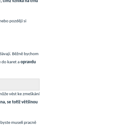
, čímž vzniká na trhu
 nebo později si
rodávají. Běžně bychom
e do karet a
opravdu
 může vést ke zmeškání
na, se totiž většinou
 byste museli pracně