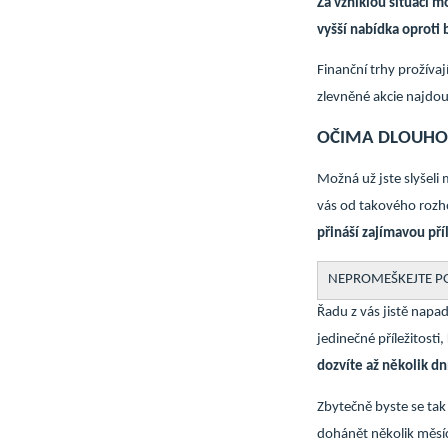
Za vzniklou situaci m
vyšší nabídka oproti 
Finanční trhy prožívaj
zlevněné akcie najdou
OČIMA DLOUHO
Možná už jste slyšeli
vás od takového rozho
přináší zajímavou pří
NEPROMEŠKEJTE P
Řadu z vás jistě napa
jedinečné příležitost
dozvíte až několik dn
Zbytečně byste se tak
dohánět několik měsíc