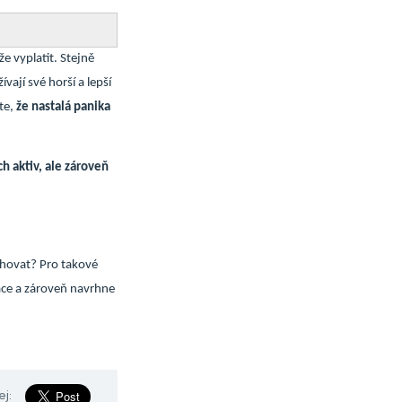
 vyplatit. Stejně
vají své horší a lepší
řte,
že nastalá panika
h aktiv, ale zároveň
chovat? Pro takové
ace a zároveň navrhne
ej: