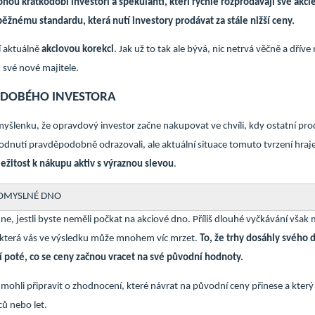
ohou krátkodobí investoři a spekulanti, kteří rychle rozprodávají své akcie
běžnému standardu, která nutí investory prodávat za stále nižší ceny.
í aktuálně
akciovou korekci
. Jak už to tak ale bývá, nic netrvá věčně a dříve
 své nové majitele.
DOBÉHO INVESTORA
 myšlenku, že opravdový investor začne nakupovat ve chvíli, kdy ostatní p
dnutí pravděpodobně odrazovali, ale aktuální situace tomuto tvrzení hraj
ležitost k nákupu aktiv s výraznou slevou
.
OMYSLNÉ DNO
dne, jestli byste neměli počkat na akciové dno. Příliš dlouhé vyčkávání však
i, která vás ve výsledku může mnohem víc mrzet.
To, že trhy dosáhly svého d
í poté, co se ceny začnou vracet na své původní hodnoty.
 mohli připravit o zhodnocení, které návrat na původní ceny přinese a který
ů nebo let.