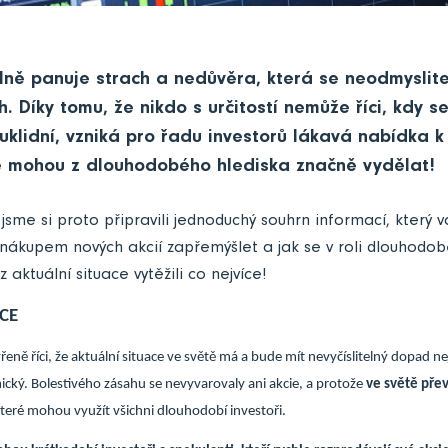
lně panuje strach a nedůvěra, která se neodmyslite
ch. Díky tomu, že nikdo s určitostí nemůže říci, kdy 
u uklidní, vzniká pro řadu investorů lákavá nabídka 
é mohou z dlouhodobého hlediska značně vydělat!
jsme si proto připravili jednoduchý souhrn informací, který
 nákupem nových akcií zapřemýšlet a jak se v roli dlouhodo
 aktuální situace vytěžili co nejvíce!
CE
ě říci, že aktuální situace ve světě má a bude mít nevyčíslitelný dopad nej
ký. Bolestivého zásahu se nevyvarovaly ani akcie, a protože
ve světě pře
 které mohou využít všichni dlouhodobí investoři.