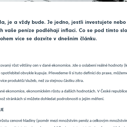
la, je a vždy bude. Je jedno, jestli investujete nebo
h vaše peníze podléhají inflaci. Co se pod tímto sl
ohem více se dozvíte v dnešním článku.
ovaný růst většiny cen v dané ekonomice. Jde o oslabení reálné hodnoty (k
 spotřebitel obvykle kupuje. Převedeme-li si tuto definici do praxe, můžeme říc
íce produktů/služeb, než za stejnou částku zítra.
a dané ekonomice, ekonomickém růstu a dalších hodnotách. V České republice 
jehož stránkách si můžete dohledat podrobnosti o jejím měření.
JE
k nárůstu cenové hladiny (poměr mezi množstvím peněz a celkovým množství