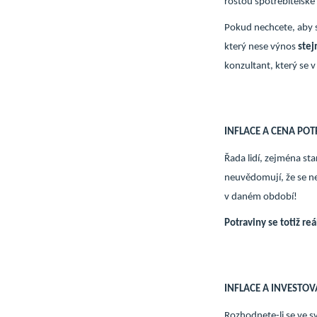
rostou spotřebitelské
Pokud nechcete, aby se
který nese výnos
stej
konzultant, který se 
INFLACE A CENA POT
Řada lidí, zejména sta
neuvědomují, že se nej
v daném období!
Potraviny se totiž reá
INFLACE A INVESTOV
Rozhodnete-li se ve sv