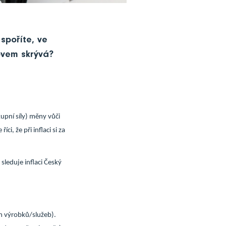
 spoříte, ve
ovem skrývá?
upní síly) měny vůči
i, že při inflaci si za
sleduje inflaci Český
m výrobků/služeb).