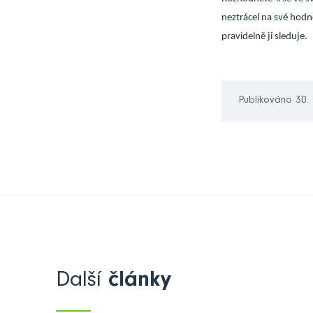
neztrácel na své hod
pravidelně ji sleduje.
Publikováno 30. 
Další
články