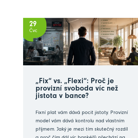
29
Čvc
„Fix“ vs. „Flexi“: Proč je
provizní svoboda víc než
jistota v bance?
Fixní plat vám dává pocit jistoty. Provizní
model vám dává kontrolu nad vlastním
příjmem. Jaký je mezi tím skutečný rozdíl