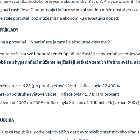
 její vývoj dlouhodobě převyšuje ekonomický růst o 3, 4 a více procent. To
gnaci cash flow. Dlouhotrvající inflace se velmi snadno může dostat do tzv.
ce stále poroste), což může mít na ekonomiku devastující dopad.
 PŘÍKLADY
rná a pozvolná. Hyperinflace je rázná a absolutně devastující.
 peníze ztrácí na své hodnotě téměr úplně. Nejčastěji se hyperinflace objev
ě se s hyperinflací můžeme nejčastěji setkat v zemích třetího světa, např
ko v roce 1923 (po první světové válce) – inflace byla 32 400 %
sko (po druhé světové válce) – inflace byla 41,9 biliard procent
24 tisíc
až 100 tisíc % (v roce 2007)
bwe od 2007 do 2009 – inflace byla
PUBLIKA
ni Česká republika. Podle nejnovějších dat z evropského statistického úřadu