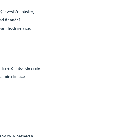
ý investiční nástroj,
i finanční
vám hodí nejvíce.
aléřů. Tito lidé si ale
a míru inflace
aby byl v bezpečí a