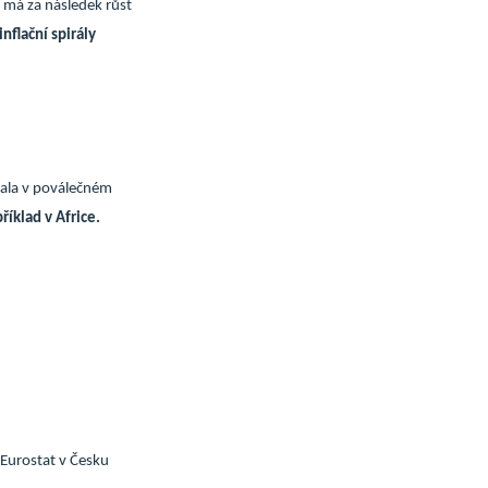
 má za následek růst
inflační spirály
ovala v poválečném
íklad v Africe.
 Eurostat v Česku