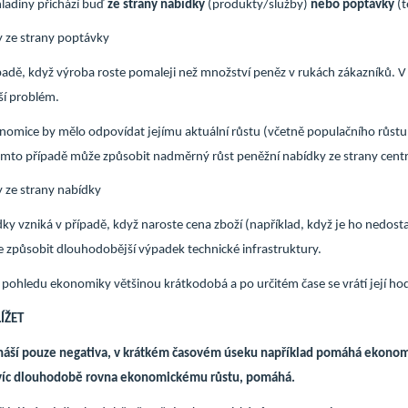
ladiny přichází buď
ze strany nabídky
(produkty/služby)
nebo poptávky
(t
y ze strany poptávky
ípadě, když výroba roste pomaleji než množství peněz v rukách zákazníků. V 
í problém.
nomice by mělo odpovídat jejímu aktuální růstu (včetně populačního růst
 tomto případě může způsobit nadměrný růst peněžní nabídky ze strany centr
 ze strany nabídky
ídky vzniká v případě, když naroste cena zboží (například, když je ho nedost
e způsobit dlouhodobější výpadek technické infrastruktury.
z pohledu ekonomiky většinou krátkodobá a po určitém čase se vrátí její ho
ÍŽET
ináší pouze negativa, v krátkém časovém úseku například pomáhá ekonomi
víc dlouhodobě rovna ekonomickému růstu, pomáhá.