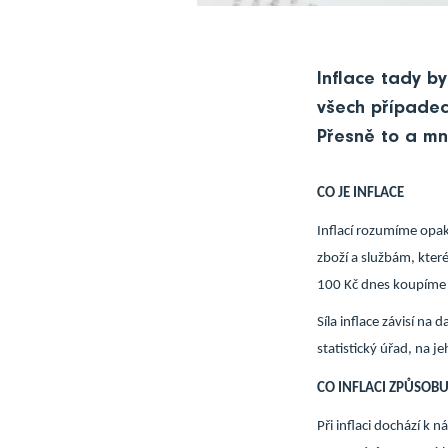
Inflace tady by
všech případec
Přesně to a mn
CO JE INFLACE
Inflací rozumíme opak
zboží a službám, které
100 Kč dnes koupíme v
Síla inflace závisí n
statistický úřad, na 
CO INFLACI ZPŮSOBU
Při inflaci dochází 