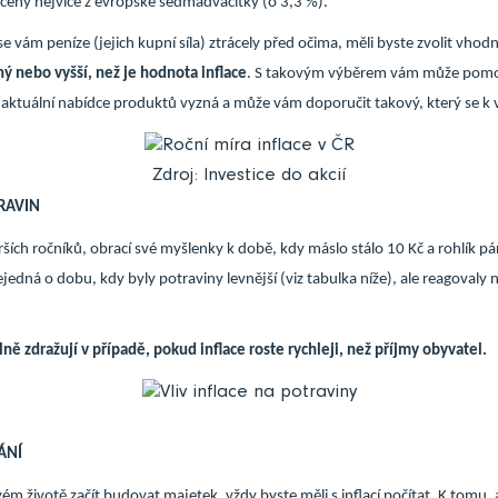
 ceny nejvíce z evropské sedmadvacítky (o 3,3 %).
 vám peníze (jejich kupní síla) ztrácely před očima, měli byste zvolit vhodn
ný nebo vyšší, než je hodnota inflace
. S takovým výběrem vám může pomoc
v aktuální nabídce produktů vyzná a může vám doporučit takový, který se k 
Zdroj: Investice do akcií
RAVIN
rších ročníků, obrací své myšlenky k době, kdy máslo stálo 10 Kč a rohlík pár h
edná o dobu, kdy byly potraviny levnější (viz tabulka níže), ale reagovaly n
lně zdražují v případě, pokud inflace roste rychleji, než příjmy obyvatel.
ÁNÍ
ém životě začít budovat majetek, vždy byste měli s inflací počítat. K tomu, 