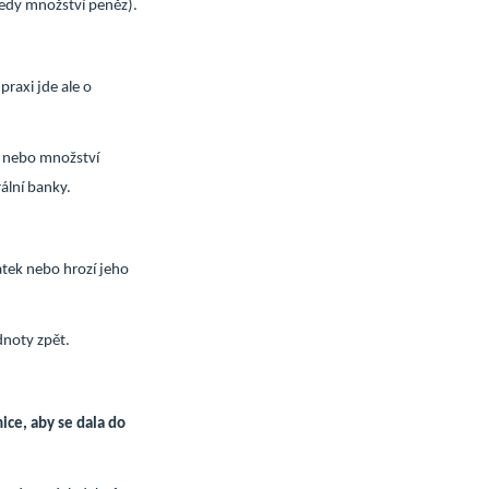
edy množství peněz).
praxi jde ale o
u nebo množství
ální banky.
atek nebo hrozí jeho
dnoty zpět.
ce, aby se dala do