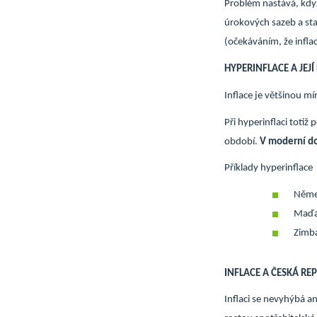
Problém nastává, když
úrokových sazeb a sta
(očekáváním, že infla
HYPERINFLACE A JEJÍ
Inflace je většinou mí
Při hyperinflaci totiž
období.
V moderní dob
Příklady hyperinflace
Němec
Maďar
Zimba
INFLACE A ČESKÁ RE
Inflaci se nevyhýbá a