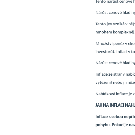
Tento nárůst cenové h
Nárůst cenové hladin
Tento jev vzniká v př
mnohem komplexnějš
Množství peněz v eko
investorů). Inflaci v
Nárůst cenové hladiny
Inflace ze strany nab
vytěžení) nebo ji můž
Nabídková inflace je 
JAK NA INFLACI NAHL
Inflace s sebou nepř
pohybu. Pokud je na