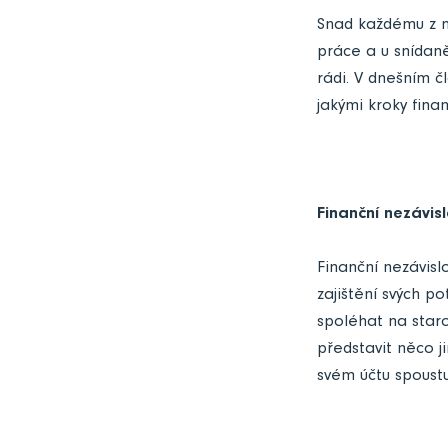
Snad každému z n
práce a u snídan
rádi. V dnešním č
jakými kroky fina
Finanční nezávisl
Finanční nezávisl
zajištění svých p
spoléhat na staro
představit něco 
svém účtu spoustu