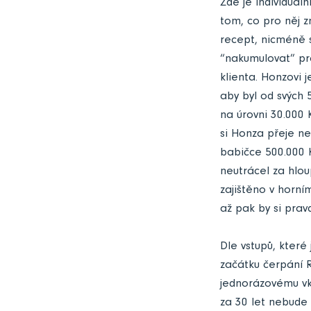
Zde je individuál
tom, co pro něj z
recept, nicméně 
“nakumulovat” pro
klienta. Honzovi 
aby byl od svých 
na úrovni 30.000 
si Honza přeje ne
babičce 500.000 K
neutrácel za hlou
zajištěno v horní
až pak by si prav
Dle vstupů, které
začátku čerpání 
jednorázovému vkl
za 30 let nebude