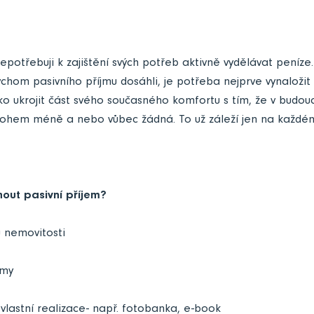
nepotřebuji k zajištění svých potřeb aktivně vydělávat peníze.
hom pasivního příjmu dosáhli, je potřeba nejprve vynaložit v
o ukrojit část svého současného komfortu s tím, že v budou
hem méně a nebo vůbec žádná. To už záleží jen na každém
out pasivní příjem?
 nemovitosti
rmy
 vlastní realizace- např. fotobanka, e-book