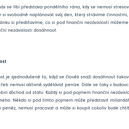
ás se líbí představa pondělního rána, kdy se nemusí stres
ě si svobodně naplánovat svůj den, který strávíme činnostm
lánku si představíme, co si pod finanční nezávislostí můžeme
nční nezávislosti dosáhnout.
ost
ost je zjednodušeně to, když se člověk snaží dosáhnout takov
otřeb nemusí aktivně vydělávat peníze. Dále se taky v budou
bní důchod od státu. Každý si pod pojmem finanční nezávisl
jiného. Někdo si pod tímto pojmem může představit miliardá
 peněz, nemusí pracovat a může si koupit cokoliv bude chtít