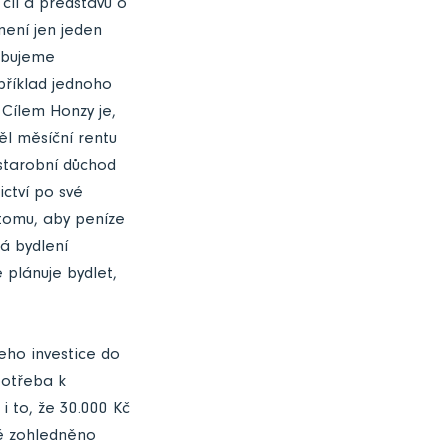
 cíl a představu o
není jen jeden
řebujeme
příklad jednoho
 Cílem Honzy je,
ěl měsíční rentu
 starobní důchod
ctví po své
k tomu, aby peníze
á bydlení
 plánuje bydlet,
jeho investice do
potřeba k
i to, že 30.000 Kč
ně zohledněno