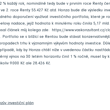
2 % každý rok, nominálně tedy bude v prvním roce Renty čer
, ve 2. roce Renty 55.427 Kč atd. Honza bude dle výsledku inv
dného doporučení využívat investičního portfolia, které je
lovy nadace, jejíž hodnota k minulému roku činila 5,17 mld.
 psal článek můj kolega zde:
https://www.vaskonzultant.cz/cl
). Portfolio se s blížící se Rentou bude stávat konzervativněj
propadech trhu k významným výkyvům hodnoty investice. Důle
případě, kdy by Honza chtěl níže v uvedenou částku nastřád
ěrný výnos na 30 letém horizontu činil 1 % ročně, musel by k
koliv 9.000 Kč ale 28.426 Kč.
ův investiční plán