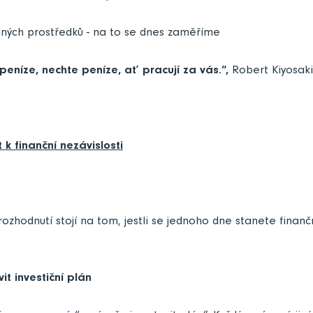
aných prostředků - na to se dnes zaměříme
peníze, nechte peníze, ať pracují za vás.“,
Robert Kiyosaki
t k finanční nezávislosti
ozhodnutí stojí na tom, jestli se jednoho dne stanete finanč
it investiční plán