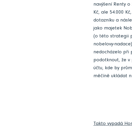
navýšení Renty o 
Kč, ale 54.000 Kč
dotazníku a násle
jako majetek Nobe
(o této strategii
nobelovy-nadace
nedocházelo při 
podotknout, že v 
účtu, kde by prům
měčíně ukládat ni
Takto vypadá Honz