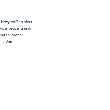
 Nevytvoří se však
íce práce a úsilí,
cnu té práce
 z Vás.