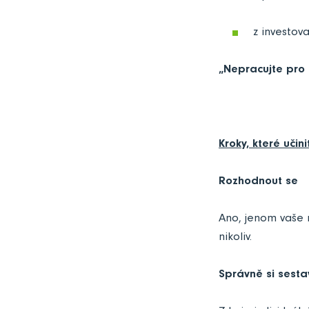
z investov
„Nepracujte pro 
Kroky, které učini
Rozhodnout se
Ano, jenom vaše r
nikoliv.
Správně si sestav