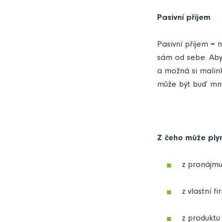
Pasivní příjem
Pasivní příjem = 
sám od sebe. Abyc
a možná si malink
může být buď mno
Z čeho může plyn
z pronájmu
z vlastní fi
z produktu