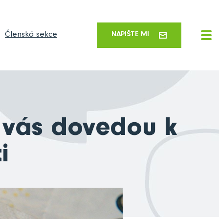
Členská sekce
NAPIŠTE MI
é vás dovedou k
i