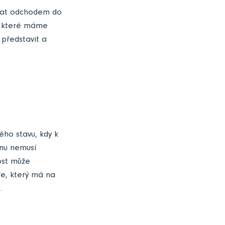
ovat odchodem do
i, které máme
 představit a
ého stavu, kdy k
cnu nemusí
ost může
ře, který má na
.