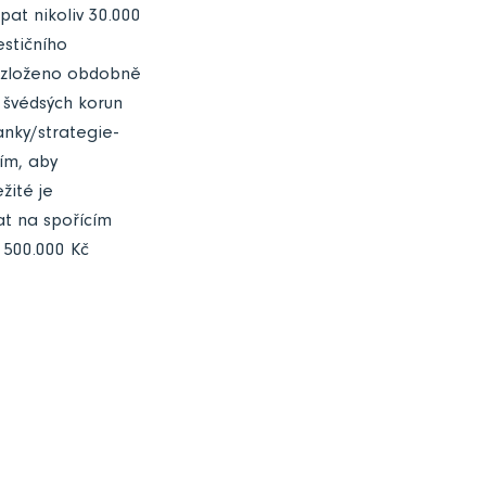
pat nikoliv 30.000
estičního
 rozloženo obdobně
 švédsých korun
anky/strategie-
ším, aby
žité je
at na spořícím
 500.000 Kč