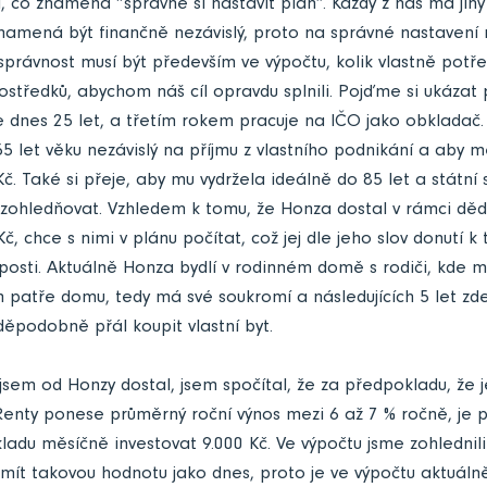
ní, co znamená “správně si nastavit plán”. Každý z nás má jiný
namená být finančně nezávislý, proto na správné nastavení 
správnost musí být především ve výpočtu, kolik vlastně pot
středků, abychom náš cíl opravdu splnili. Pojďme si ukázat 
je dnes 25 let, a třetím rokem pracuje na IČO jako obkladač.
55 let věku nezávislý na příjmu z vlastního podnikání a aby m
Kč. Také si přeje, aby mu vydržela ideálně do 85 let a státní
zohledňovat. Vzhledem k tomu, že Honza dostal v rámci dědi
č, chce s nimi v plánu počítat, což jej dle jeho slov donutí 
posti. Aktuálně Honza bydlí v rodinném domě s rodiči, kde m
m patře domu, tedy má své soukromí a následujících 5 let zde
děpodobně přál koupit vlastní byt.
 jsem od Honzy dostal, jsem spočítal, že za předpokladu, že 
Renty ponese průměrný roční výnos mezi 6 až 7 % ročně, je 
adu měsíčně investovat 9.000 Kč. Ve výpočtu jsme zohlednili 
 mít takovou hodnotu jako dnes, proto je ve výpočtu aktuál