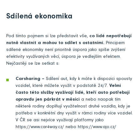
Sdílená ekonomika
Pod tímto pojmem si lze představit vše,
co lidé nepotřebují
nutně vlastnit a mohou to sdílet s ostatními.
Principem
sdílené ekonomiky není prioritně úspora jako spíše zvýšení
efektivity využívaných věcí, úspora je vedlejším efektem.
Nejčastěji se lze setkat s:
Carsharing –
Sdílení aut, kdy k máte k dispozici spousty
vozidel, které můžete využít v podstatě 24/7.
Velmi
často této služby využívají lidé, kteří auto potřebují
opravdu jen párkrát v měsíci
a nebo naopak tím
některé rodiny doplňují využitelnost druhé vozidla, kdy je
potřeba v konkrétní dny využít v rámci rodiny více vozidel.
V ČR se asi nejvíce využívají platformy jako
https://www.car4way.cz/
nebo
https://www.ajo.cz/