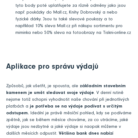
tyto body poté uplatňujete za různě odměny jako jsou
např. poukázky do Mall.cz, Knihy Dobrovský a nebo
fyzické dárky. Jsou tu také slevové poukazy a to
například 10% sleva Mall.cz při nákupu sortimentu pro
miminka nebo 50% sleva na fotoobrazy na Tiskni-online.cz
Aplikace pro správu výdajů
Způsobů, jak ušetřit, je spousta, ale
základním stavebním
kamenem je umět sledovat svoje výdaje
. V denní rutině
nejsme totiž schopni vyhodnotit naše chování při jednotlivých
platbách a
je potřeba se na výdaje podívat s určitým
odstupem.
Ideální je právě měsíční pohled, kdy se podíváme
zpětně, jak se během měsíce chováme, za co utrácíme, jaké
výdaje jsou nezbytné a jaké výdaje si naopak můžeme v
dalších měsících odpustit.
Většina bank dnes nabízí