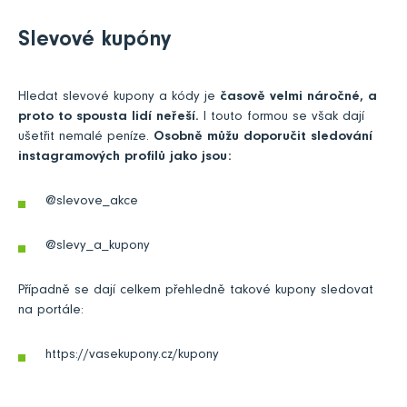
Slevové kupóny
Hledat slevové kupony a kódy je
časově velmi náročné, a
proto to spousta lidí neřeší.
I touto formou se však dají
ušetřit nemalé peníze.
Osobně můžu doporučit sledování
instagramových profilů jako jsou:
@slevove_akce
@slevy_a_kupony
Případně se dají celkem přehledně takové kupony sledovat
na portále:
https://vasekupony.cz/kupony