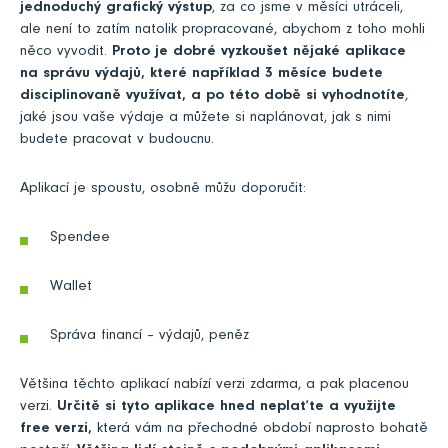
jednoduchý grafický výstup
, za co jsme v měsíci utráceli,
ale není to zatím natolik propracované, abychom z toho mohli
něco vyvodit.
Proto je dobré vyzkoušet nějaké aplikace
na správu výdajů, které například 3 měsíce budete
disciplinovaně využívat, a po této době si vyhodnotíte
,
jaké jsou vaše výdaje a můžete si naplánovat, jak s nimi
budete pracovat v budoucnu.
Aplikací je spoustu, osobně můžu doporučit:
Spendee
Wallet
Správa financí – výdajů, peněz
Většina těchto aplikací nabízí verzi zdarma, a pak placenou
verzi.
Určitě si tyto aplikace hned neplaťte a využijte
free verzi,
která vám na přechodné období naprosto bohatě