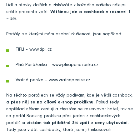
Lidl a stovky dalších a získáváte z každého vašeho nákupu
určité procento zpět.
Většinou jde o cashback v rozmezí 1
– 5%.
Portály, se kterými mám osobní zkušenost, jsou například:
TIPLI –
www.tipli.cz
Plná Peněženka –
www.plnapenezenka.cz
Vratné peníze –
www.vratnepenize.cz
Na těchto portálech se vždy podívám, kde je větší cashback,
a přes něj se na cílový e-shop prokliknu.
Pokud tedy
například někam cestuji a chystám se rezervovat hotel, tak se
na portál Booking prokliknu přes jeden z cashbackových
portálů
a získám tak přibližně 3% zpět z ceny ubytování.
Tady jsou vidět cashbacky, které jsem již inkasoval: