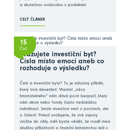
a skutečnou svobodou v podnikání.
CELÝ ČLÁNEK
15
Čvc
Zvažujete investiční byt?
Čísla místo emocí aneb co
rozhoduje o výsledku?
Češi a investiční byty? To je milostný příběh,
který trvá desetiletí. Vlastnit „něco
hmatatelného“ nám dává pocit bezpečí, který
nám akcie nebo fondy často nedokážou
nabídnout. Jenže investice není o pocitech, ale
o číslech. Pokud uvažujete, že své úspory
vložíte do cihly, měli byste vědět, že rozdíl mezi
skvělou příležitostí a finanční katastrofou leží v