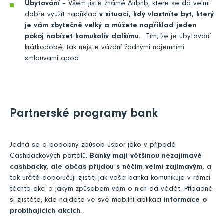
Ubytování
– Všem jistě známé Airbnb, které se dá velmi
dobře využít například
v situaci, kdy vlastníte byt, který
je vám zbytečně velký a můžete například jeden
pokoj nabízet komukoliv dalšímu.
Tím, že je ubytování
krátkodobé, tak nejste vázání žádnými nájemními
smlouvami apod.
Partnerské programy bank
Jedná se o podobný způsob úspor jako v případě
Cashbackových portálů.
Banky mají většinou nezajímavé
cashbacky, ale občas přijdou s něčím velmi zajímavým,
a
tak určitě doporučuji zjistit, jak vaše banka komunikuje v rámci
těchto akcí a jakým způsobem vám o nich dá vědět. Případně
si zjistěte, kde najdete ve své mobilní aplikaci
informace o
probíhajících akcích
.