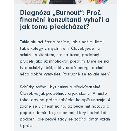
Diagnóza „Burnout“: Proč
finanční konzultanti vyhoří a
jak tomu předcházet?
Tuhle situaci často řešíme, jak s našimi lidmi,
tak s kolegy z jiných firem. Člověk jede na
schůzku s klientem, stejná trasa, podobný
průběh jako už mnohokrát předtím. Dříve se na
tyto schůzky těšil, měl v sobě energii a chuť
něco dobře vymyslet. Postupně se to ale mění.
Schůzky začnou být rutinní a předvídatelné.
Člověk ví, jak proběhnou a jak skončí. A místo
toho, aby ho práce nabíjela, ho spíš unavuje. A
začne se víc těšit na to, až bude mít hotovo a
pojede domů. To je moment, který hodně lidí
podcení, ale právě tady se začíná lámat vztah
k práci.