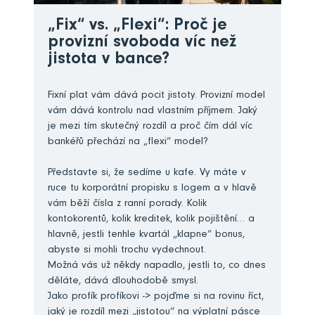
„Fix“ vs. „Flexi“: Proč je
provizní svoboda víc než
jistota v bance?
Fixní plat vám dává pocit jistoty. Provizní model
vám dává kontrolu nad vlastním příjmem. Jaký
je mezi tím skutečný rozdíl a proč čím dál víc
bankéřů přechází na „flexi“ model?
Představte si, že sedíme u kafe. Vy máte v
ruce tu korporátní propisku s logem a v hlavě
vám běží čísla z ranní porady. Kolik
kontokorentů, kolik kreditek, kolik pojištění… a
hlavně, jestli tenhle kvartál „klapne“ bonus,
abyste si mohli trochu vydechnout.
Možná vás už někdy napadlo, jestli to, co dnes
děláte, dává dlouhodobě smysl.
Jako profík profíkovi -> pojďme si na rovinu říct,
jaký je rozdíl mezi „jistotou“ na výplatní pásce